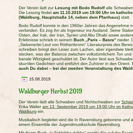
Der Verein lädt zur
Lesung mit Bodo Rudolf
alle Schwaben
Die Lesung findet
am 11.10.2019 um 19:00 Uhr im kathol
(Waldburg, Hauptstraße 14, neben dem Pfarrhaus)
statt.
Bodo Rudolf konnte in den 1960er Jahren das Angenehme 
verbinden. Es zog ihn als Ingenieur ins Ausland. Seine Statio
Osten, der Irak, der Iran, Syrien und Abu Dhabi sowie andere
Erlebnisse schrieb in seinem
Buch „Paris – Basra“
nieder. 
„Siebenerlei Leut von Röthenbronn“ Literaturpreis des Berei
schreiben bringt den Leser zum Lachen, aber irgendwie blei
stecken, was der Balance zwischen volkstümlichem Ton und
banale Witzigkeit geschuldet ist. Der Autor liest aus Schwab
skurrilen Gedichten und entführt den Zuhörer in den Orient.
auch Du dabei – bei der zweiten Veranstaltung des Wald
15.08.2019
Waldburger Herbst 2019
Der Verein lädt alle Schwaben und Nichtschwaben zur
Schwä
Erika Walter
am 13. September 2019 um 19:00 Uhr im Kathol
Waldburg
ein.
Musikalisch begleitet wird die In Ravensburg geborene und
einem Ensemble der Jugendmusikschule Ravensburg.
Mit ihrem Buch „in Schlabba dabba“ sorgte Sie auf der Fran