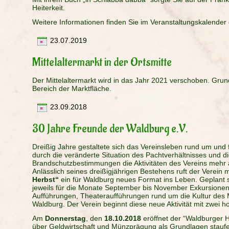
Heiterkeit.
Weitere Informationen finden Sie im Veranstaltungskalende
23.07.2019
Mittelaltermarkt in der Ortsmitte
Der Mittelaltermarkt wird in das Jahr 2021 verschoben. Grund
Bereich der Marktfläche.
23.09.2018
30 Jahre Freunde der Waldburg e.V.
Dreißig Jahre gestaltete sich das Vereinsleben rund um und 
durch die veränderte Situation des Pachtverhältnisses und d
Brandschutzbestimmungen die Aktivitäten des Vereins mehr a
Anlässlich seines dreißigjährigen Bestehens ruft der Verein
Herbst“
ein für Waldburg neues Format ins Leben. Geplant s
jeweils für die Monate September bis November Exkursionen
Aufführungen, Theateraufführungen rund um die Kultur des M
Waldburg. Der Verein beginnt diese neue Aktivität mit zwei h
Am
Donnerstag
, den
18.10.2018
eröffnet der “Waldburger H
über Geldwirtschaft und Münzprägung als Grundlagen staufe