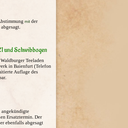
n Abstimmung
der
mit
 abgesagt.
21 und Schwibbogen
 Waldburger Teeladen
rk in Baienfurt (Telefon
tierte Auflage des
bar.
k angekündigte
en Ersatztermin. Der
er ebenfalls
abgesagt