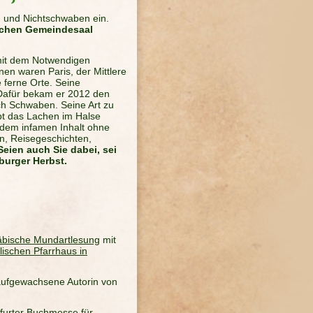
 und Nichtschwaben ein.
ischen Gemeindesaal
mit dem Notwendigen
nen waren Paris, der Mittlere
 ferne Orte. Seine
Dafür bekam er 2012 den
ch Schwaben. Seine Art zu
bt das Lachen im Halse
 dem infamen Inhalt ohne
en, Reisegeschichten,
Seien auch Sie dabei, sei
burger Herbst.
bische Mundartlesung
mit
ischen Pfarrhaus in
 aufgewachsene Autorin von
kfurter Buchmesse für