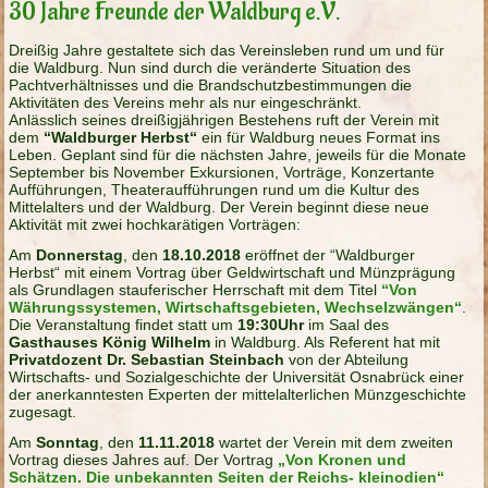
30 Jahre Freunde der Waldburg e.V.
Dreißig Jahre gestaltete sich das Vereinsleben rund um und für
die Waldburg. Nun sind durch die veränderte Situation des
Pachtverhältnisses und die Brandschutzbestimmungen die
Aktivitäten des Vereins mehr als nur eingeschränkt.
Anlässlich seines dreißigjährigen Bestehens ruft der Verein mit
dem
“Waldburger Herbst“
ein für Waldburg neues Format ins
Leben. Geplant sind für die nächsten Jahre, jeweils für die Monate
September bis November Exkursionen, Vorträge, Konzertante
Aufführungen, Theateraufführungen rund um die Kultur des
Mittelalters und der Waldburg. Der Verein beginnt diese neue
Aktivität mit zwei hochkarätigen Vorträgen:
Am
Donnerstag
, den
18.10.2018
eröffnet der “Waldburger
Herbst“ mit einem Vortrag über Geldwirtschaft und Münzprägung
als Grundlagen stauferischer Herrschaft mit dem Titel
“Von
Währungssystemen, Wirtschaftsgebieten, Wechselzwängen“
.
Die Veranstaltung findet statt um
19:30Uhr
im Saal des
Gasthauses König Wilhelm
in Waldburg. Als Referent hat mit
Privatdozent Dr. Sebastian Steinbach
von der Abteilung
Wirtschafts- und Sozialgeschichte der Universität Osnabrück einer
der anerkanntesten Experten der mittelalterlichen Münzgeschichte
zugesagt.
Am
Sonntag
, den
11.11.2018
wartet der Verein mit dem zweiten
Vortrag dieses Jahres auf. Der Vortrag
„Von Kronen und
Schätzen. Die unbekannten Seiten der Reichs- kleinodien“